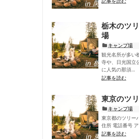
記事を読む
栃木のツ
場
キャンプ場
観光名所が多い
寺や、日光国立
に人気の那須...
記事を読む
東京のツ
キャンプ場
東京都のツリー
住所 電話番号 ア
記事を読む