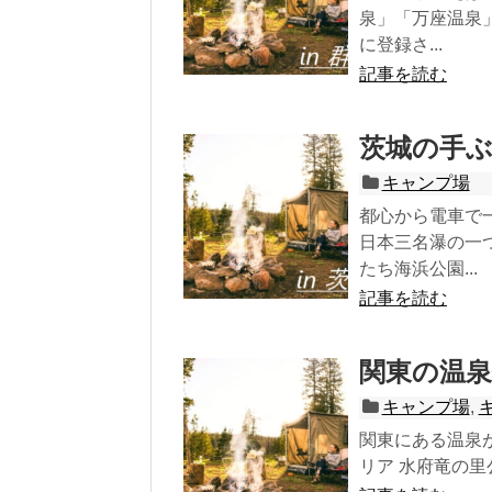
泉」「万座温泉
に登録さ...
記事を読む
茨城の手
キャンプ場
都心から電車で
日本三名瀑の一
たち海浜公園...
記事を読む
関東の温
キャンプ場
,
関東にある温泉が
リア 水府竜の里公