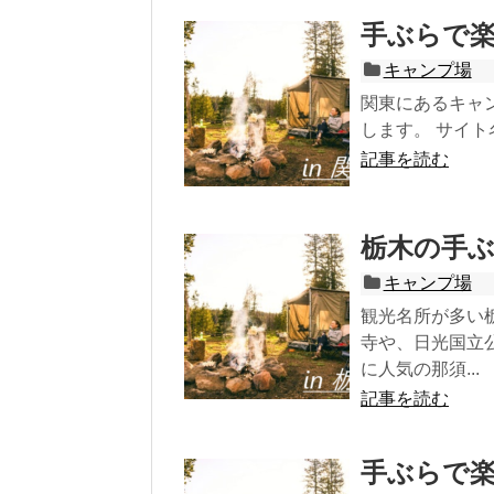
手ぶらで
キャンプ場
関東にあるキャ
します。 サイト名 
記事を読む
栃木の手
キャンプ場
観光名所が多い
寺や、日光国立
に人気の那須...
記事を読む
手ぶらで