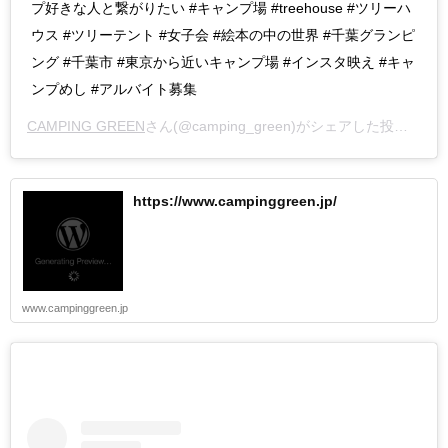
プ好きな人と繋がりたい #キャンプ場 #treehouse #ツリーハ
ウス #ツリーテント #女子会 #絵本の中の世界 #千葉グランピ
ング #千葉市 #東京から近いキャンプ場 #インスタ映え #キャ
ンプめし #アルバイト募集
CAMPING GREEN
さん(@camping_green)がシェアした投稿 –
20
https://www.campinggreen.jp/
www.campinggreen.jp