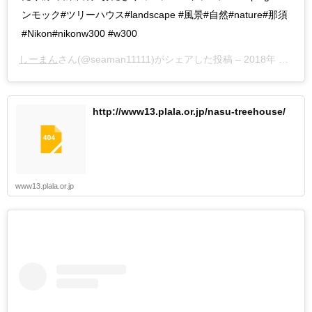
ンモック#ツリーハウス#landscape #風景#自然#nature#那須
#Nikon#nikonw300 #w300
しーまん
さん(@seaman11111)がシェアした投稿 –
2018年 8月月16日午後8時58分PDT
http://www13.plala.or.jp/nasu-treehouse/
www13.plala.or.jp