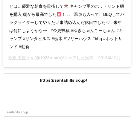
とは…優雅な朝食を目指して
キャンプ用のホットサンド機
を購入 朝から最高でした‍
！ . . . 温泉も入って、BBQしてパ
ラグライダーしてやりたい事詰め込んだ休日でした♡ . 来年
は何にしようかな〜 . #今更投稿 #ゆきちゃんこーちゃん #キ
ャンプ #サンタヒルズ #栃木 #ツリーハウス #bbq #ホットサ
ンド #朝食
玲奈 石渡
さん(@1023rena)がシェアした投稿 –
2018年10月月14日午前1時25分PDT
https://santahills.co.jp/
santahills.co.jp