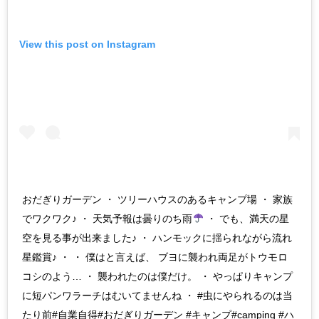
View this post on Instagram
おだぎりガーデン ・ ツリーハウスのあるキャンプ場 ・ 家族
でワクワク♪ ・ 天気予報は曇りのち雨
・ でも、満天の星
空を見る事が出来ました♪ ・ ハンモックに揺られながら流れ
星鑑賞♪ ・ ・ 僕はと言えば、 ブヨに襲われ両足がトウモロ
コシのよう… ・ 襲われたのは僕だけ。 ・ やっぱりキャンプ
に短パンワラーチはむいてませんね ・ #虫にやられるのは当
たり前#自業自得#おだぎりガーデン #キャンプ#camping #ハ