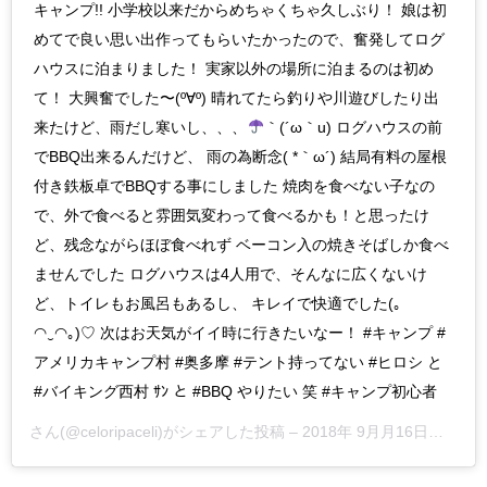
キャンプ!! 小学校以来だからめちゃくちゃ久しぶり！ 娘は初
めてで良い思い出作ってもらいたかったので、奮発してログ
ハウスに泊まりました！ 実家以外の場所に泊まるのは初め
て！ 大興奮でした〜(º∀º) 晴れてたら釣りや川遊びしたり出
来たけど、雨だし寒いし、、、
｀(´ω｀u) ログハウスの前
でBBQ出来るんだけど、 雨の為断念( *｀ω´) 結局有料の屋根
付き鉄板卓でBBQする事にしました 焼肉を食べない子なの
で、外で食べると雰囲気変わって食べるかも！と思ったけ
ど、残念ながらほぼ食べれず ベーコン入の焼きそばしか食べ
ませんでした ログハウスは4人用で、そんなに広くないけ
ど、トイレもお風呂もあるし、 キレイで快適でした(｡
◠‿◠｡)♡ 次はお天気がイイ時に行きたいなー！ #キャンプ #
アメリカキャンプ村 #奥多摩 #テント持ってない #ヒロシ と
#バイキング西村 ｻﾝ と #BBQ やりたい 笑 #キャンプ初心者
さん(@celoripaceli)がシェアした投稿 –
2018年 9月月16日午前9時18分PDT