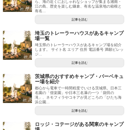
ら、海の近くにおしゃれなショップが集まる湘南・
江の島、歴史を楽しむ鎌倉、有名な温泉地の箱根と
有名...
記事を読む
埼玉のトレーラーハウスがあるキャンプ
場一覧
埼玉県のトレーラーハウスがあるキャンプ場を紹介
します。 サイト名 エリア 住所 電話番号 満願ビレッ
ジ...
記事を読む
茨城県のおすすめキャンプ・バーベキュ
ー場を紹介
都心から電車で一時間程度でいける茨城県。日本三
名園の「偕楽園」や日本三名瀑の一つ「袋田の
滝」、ネモフィラやコキアが見どころの「ひたち海
浜公園...
記事を読む
ロッジ・コテージがある関東のキャンプ
場