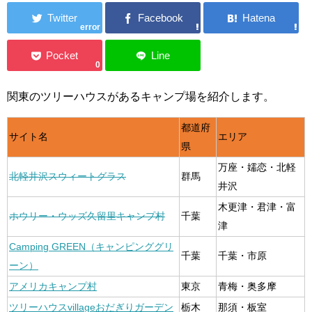
error
0
関東のツリーハウスがあるキャンプ場を紹介します。
都道府
サイト名
エリア
県
万座・嬬恋・北軽
北軽井沢スウィートグラス
群馬
井沢
木更津・君津・富
ホウリー・ウッズ久留里キャンプ村
千葉
津
Camping GREEN（キャンピンググリ
千葉
千葉・市原
ーン）
アメリカキャンプ村
東京
青梅・奥多摩
ツリーハウスvillageおだぎりガーデン
栃木
那須・板室