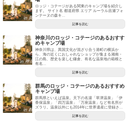
ロッジ・コテージがある関東のキャンプ場を紹介し
ます。 サイト名 都道府県 エリア ルーラル吉瀬フォ
ンテーヌの森キ...
記事を読む
神奈川のロッジ・コテージのあるおすす
めキャンプ場
神奈川県は、異国文化が混ざり合う港町の横浜か
ら、海の近くにおしゃれなショップが集まる湘南・
江の島、歴史を楽しむ鎌倉、有名な温泉地の箱根と
有名...
記事を読む
群馬のロッジ・コテージのあるおすすめ
キャンプ場
群馬県といえば温泉。天下の名湯「草津温泉」「伊
香保温泉」「四万温泉」「万座温泉」など有名所が
ズラリ。温泉以外にも2014年に世界遺産に登録さ...
記事を読む