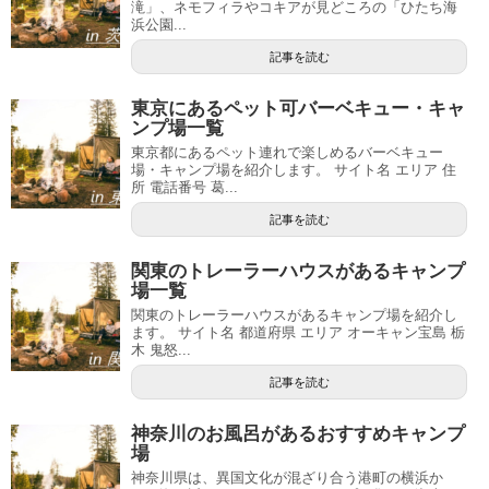
滝」、ネモフィラやコキアが見どころの「ひたち海
浜公園...
記事を読む
東京にあるペット可バーベキュー・キャ
ンプ場一覧
東京都にあるペット連れで楽しめるバーベキュー
場・キャンプ場を紹介します。 サイト名 エリア 住
所 電話番号 葛...
記事を読む
関東のトレーラーハウスがあるキャンプ
場一覧
関東のトレーラーハウスがあるキャンプ場を紹介し
ます。 サイト名 都道府県 エリア オーキャン宝島 栃
木 鬼怒...
記事を読む
神奈川のお風呂があるおすすめキャンプ
場
神奈川県は、異国文化が混ざり合う港町の横浜か