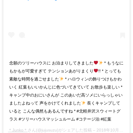
念願のツリーハウスに お泊まりしてきました
* もうなに
もかもが可愛すぎて テンションあがりまくり
!! * とっても
素敵な時間を過ごせました
* ハロウィンの飾りつけもかわ
いく 紅葉もいいかんじに色づいてきていて お散歩も楽しい *
キャンプ中のおにいさんが このあいだ高ソメにいらっしゃい
ましたよねって 声をかけてくれました
長くキャンプして
いると こんな偶然もあるんですね * #北軽井沢スウィートグ
ラス #ツリーハウスマッシュルーム #コテージ泊 #紅葉
＊Junko＊
さん(@jujusuzu)がシェアした投稿 –
2018年10月月10日午後7時36分PDT