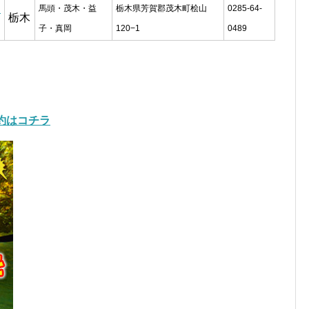
ン
馬頭・茂木・益
栃木県芳賀郡茂木町桧山
0285-64-
栃木
子・真岡
120−1
0489
約はコチラ