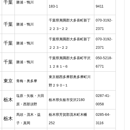
千葉
勝浦・鴨川
183-1
9411
千葉県夷隅郡大多喜町新丁
070-3192-
千葉
勝浦・鴨川
２２３−２２
2371
千葉県夷隅郡大多喜町新丁
070-3192-
千葉
勝浦・鴨川
２２３−２２
2371
千葉県夷隅郡大多喜町平沢
050-5218-
千葉
勝浦・鴨川
１２８１−６
6771
東京都西多摩郡奥多摩町川
東京
青梅・奥多摩
野２９０−１
塩原・矢板・大田
0287-41-
栃木
栃木県矢板市安沢2180
原・西那須野
0058
馬頭・茂木・益
栃木県芳賀郡茂木町木幡
0285-64-
栃木
子・真岡
252
3116