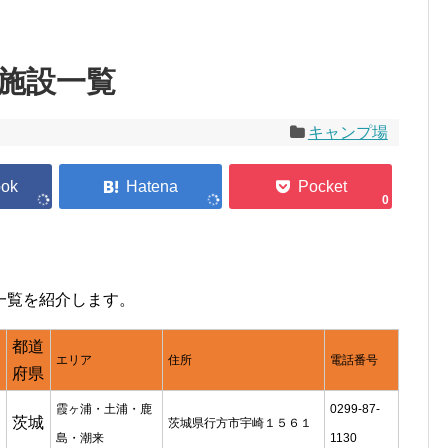
施設一覧
キャンプ場
0
一覧を紹介します。
都道
エリア
住所
電話番号
府県
霞ヶ浦・土浦・鹿
0299-87-
茨城
茨城県行方市宇崎１５６１
島・潮来
1130