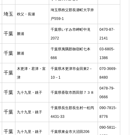
埼玉県秩父郡長瀞町大字井
埼玉
秩父・長瀬
戸559-1
千葉県いすみ市岬町中滝
0470-87-
千葉
勝浦
2072
2141
千葉県夷隅郡御宿町七本
03-6805-
千葉
勝浦
666
1386
木更津・君津・富
千葉県木更津市金田東2－
070-3669-
千葉
津
10－1
8480
0478-79-
千葉
九十九里・銚子
千葉県香取市西田部７３８
0666
千葉県長生郡長生村一松丙
090-7815-
千葉
九十九里・銚子
4431-33
8776
090-5811-
千葉
九十九里・銚子
千葉県東金市大沼田206