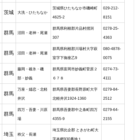
茨城県ひたちなか市磯崎町
029-212-
茨城
大洗・ひたちなか
4625-2
8151
群馬県利根郡片品村摺渕
0278-25-
群馬
沼田・老神・尾瀬
307
4363
群馬県利根郡川場村大字萩
080-4878-
群馬
沼田・老神・尾瀬
室字下御座乙9
0075
藤岡・碓氷・磯
群馬県富岡市妙義町菅原２
0274-73-
群馬
部・妙義
６７８
4111
万座・嬬恋・北軽
群馬県吾妻郡長野原町大字
0279-84-
群馬
井沢
北軽井沢1924-1360
2512
四万・吾妻・川原
群馬県吾妻郡中之条町四万
0279-64-
群馬
場
4355-9
2155
埼玉県比企郡 ときがわ町大
埼玉
秩父・長瀬
字本郷930番地１