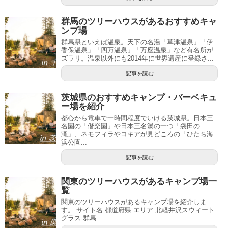
群馬のツリーハウスがあるおすすめキャ
ンプ場
群馬県といえば温泉。天下の名湯「草津温泉」「伊
香保温泉」「四万温泉」「万座温泉」など有名所が
ズラリ。温泉以外にも2014年に世界遺産に登録さ...
記事を読む
茨城県のおすすめキャンプ・バーベキュ
ー場を紹介
都心から電車で一時間程度でいける茨城県。日本三
名園の「偕楽園」や日本三名瀑の一つ「袋田の
滝」、ネモフィラやコキアが見どころの「ひたち海
浜公園...
記事を読む
関東のツリーハウスがあるキャンプ場一
覧
関東のツリーハウスがあるキャンプ場を紹介しま
す。 サイト名 都道府県 エリア 北軽井沢スウィート
グラス 群馬 ...