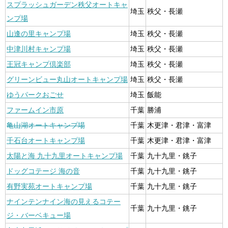
スプラッシュガーデン秩父オートキャ
埼玉
秩父・長瀬
ンプ場
山逢の里キャンプ場
埼玉
秩父・長瀬
中津川村キャンプ場
埼玉
秩父・長瀬
王冠キャンプ倶楽部
埼玉
秩父・長瀬
グリーンビュー丸山オートキャンプ場
埼玉
秩父・長瀬
ゆうパークおごせ
埼玉
飯能
ファームイン市原
千葉
勝浦
亀山湖オートキャンプ場
千葉
木更津・君津・富津
千石台オートキャンプ場
千葉
木更津・君津・富津
太陽と海 九十九里オートキャンプ場
千葉
九十九里・銚子
ドッグコテージ 海の音
千葉
九十九里・銚子
有野実苑オートキャンプ場
千葉
九十九里・銚子
ナインテンナイン海の見えるコテー
千葉
九十九里・銚子
ジ・バーベキュー場