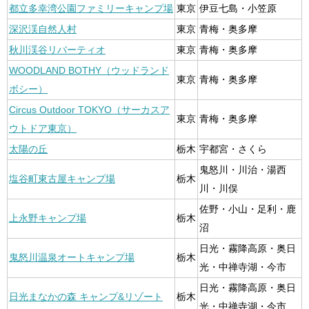
都立多幸湾公園ファミリーキャンプ場
東京
伊豆七島・小笠原
深沢渓自然人村
東京
青梅・奥多摩
秋川渓谷リバーティオ
東京
青梅・奥多摩
WOODLAND BOTHY（ウッドランド
東京
青梅・奥多摩
ボシー）
Circus Outdoor TOKYO（サーカスア
東京
青梅・奥多摩
ウトドア東京）
太陽の丘
栃木
宇都宮・さくら
鬼怒川・川治・湯西
塩谷町東古屋キャンプ場
栃木
川・川俣
佐野・小山・足利・鹿
上永野キャンプ場
栃木
沼
日光・霧降高原・奥日
鬼怒川温泉オートキャンプ場
栃木
光・中禅寺湖・今市
日光・霧降高原・奥日
日光まなかの森 キャンプ&リゾート
栃木
光・中禅寺湖・今市