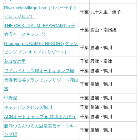
River side village Loa（リバーサイド
千葉
九十九里・銚子
ビレッジロア）
THE CHIKURAUMI BASECAMP（千
千葉
館山・南房総
倉海ベースキャンプ）
Glamping in CAMEL RESORT(グラン
千葉
勝浦・鴨川
ピング イン キャメル リゾート)
花はなの里
千葉
君津・富津
ワイルドキッズ岬オートキャンプ場
千葉
勝浦・鴨川
奥養老渓谷グランピングリゾート花山
千葉
勝浦・鴨川
水
中野屋
千葉
勝浦・鴨川
キャンピングヒルズ鴨川
千葉
勝浦・鴨川
ACNオートキャンプ in 勝浦まんぼう
千葉
勝浦・鴨川
勝浦つるんつるん温泉直営オートキャ
千葉
勝浦・鴨川
ンプ場