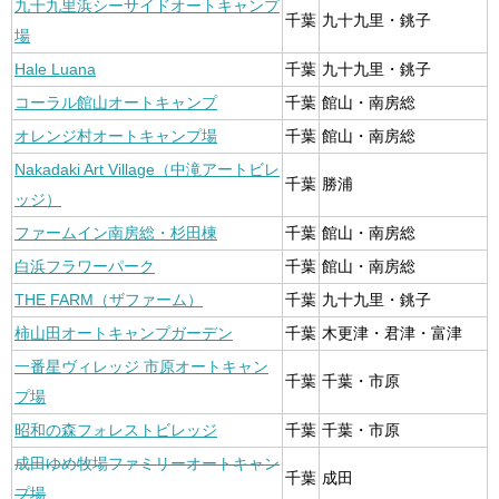
九十九里浜シーサイドオートキャンプ
千葉
九十九里・銚子
場
Hale Luana
千葉
九十九里・銚子
コーラル館山オートキャンプ
千葉
館山・南房総
オレンジ村オートキャンプ場
千葉
館山・南房総
Nakadaki Art Village（中滝アートビレ
千葉
勝浦
ッジ）
ファームイン南房総・杉田棟
千葉
館山・南房総
白浜フラワーパーク
千葉
館山・南房総
THE FARM（ザファーム）
千葉
九十九里・銚子
柿山田オートキャンプガーデン
千葉
木更津・君津・富津
一番星ヴィレッジ 市原オートキャン
千葉
千葉・市原
プ場
昭和の森フォレストビレッジ
千葉
千葉・市原
成田ゆめ牧場ファミリーオートキャン
千葉
成田
プ場