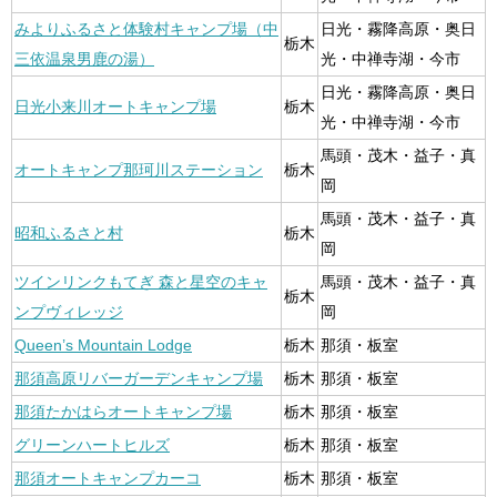
みよりふるさと体験村キャンプ場（中
日光・霧降高原・奥日
栃木
三依温泉男鹿の湯）
光・中禅寺湖・今市
日光・霧降高原・奥日
日光小来川オートキャンプ場
栃木
光・中禅寺湖・今市
馬頭・茂木・益子・真
オートキャンプ那珂川ステーション
栃木
岡
馬頭・茂木・益子・真
昭和ふるさと村
栃木
岡
ツインリンクもてぎ 森と星空のキャ
馬頭・茂木・益子・真
栃木
ンプヴィレッジ
岡
Queen’s Mountain Lodge
栃木
那須・板室
那須高原リバーガーデンキャンプ場
栃木
那須・板室
那須たかはらオートキャンプ場
栃木
那須・板室
グリーンハートヒルズ
栃木
那須・板室
那須オートキャンプカーコ
栃木
那須・板室