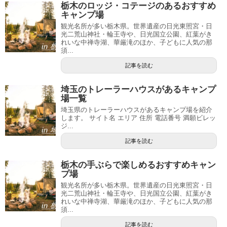
栃木のロッジ・コテージのあるおすすめ
キャンプ場
観光名所が多い栃木県。世界遺産の日光東照宮・日
光二荒山神社・輪王寺や、日光国立公園、紅葉がき
れいな中禅寺湖、華厳滝のほか、子どもに人気の那
須...
記事を読む
埼玉のトレーラーハウスがあるキャンプ
場一覧
埼玉県のトレーラーハウスがあるキャンプ場を紹介
します。 サイト名 エリア 住所 電話番号 満願ビレッ
ジ...
記事を読む
栃木の手ぶらで楽しめるおすすめキャン
プ場
観光名所が多い栃木県。世界遺産の日光東照宮・日
光二荒山神社・輪王寺や、日光国立公園、紅葉がき
れいな中禅寺湖、華厳滝のほか、子どもに人気の那
須...
記事を読む