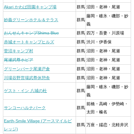
Akari かわば田園キャンプ場
群馬
沼田・老神・尾瀬
藤岡・碓氷・磯部・妙
妙義グリーンホテル＆テラス
群馬
義
おんせんキャンプShima Blue
群馬
四万・吾妻・川原場
赤城オートキャンプヒルズ
群馬
渋川・伊香保
菅沼キャンプ村
群馬
沼田・老神・尾瀬
尾瀬武尊ホピア
群馬
沼田・老神・尾瀬
グリーンパーク尾瀬戸倉
群馬
沼田・老神・尾瀬
川場谷野営場武尊休憩舎
群馬
沼田・老神・尾瀬
藤岡・碓氷・磯部・妙
ゲスト・イン 八城の杜
群馬
義
前橋・高崎・伊勢崎・
サンコーハルナパーク
群馬
太田・榛名
Earth-Smile Village (アースマイルビ
群馬
万座・嬬恋・北軽井沢
レッジ)