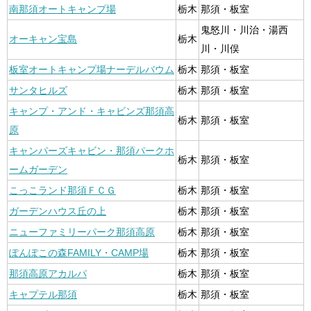
南那須オートキャンプ場
栃木
那須・板室
鬼怒川・川治・湯西
オーキャン宝島
栃木
川・川俣
板室オートキャンプ場ナーデルバウム
栃木
那須・板室
サンタヒルズ
栃木
那須・板室
キャンプ・アンド・キャビンズ那須高
栃木
那須・板室
原
キャンパーズキャビン・那須パークホ
栃木
那須・板室
ームガーデン
こっこランド那須ＦＣＧ
栃木
那須・板室
ガーデンハウス丘の上
栃木
那須・板室
ニューファミリーパーク那須高原
栃木
那須・板室
ぽんぽこの森FAMILY・CAMP場
栃木
那須・板室
那須高原アカルパ
栃木
那須・板室
キャプテル那須
栃木
那須・板室