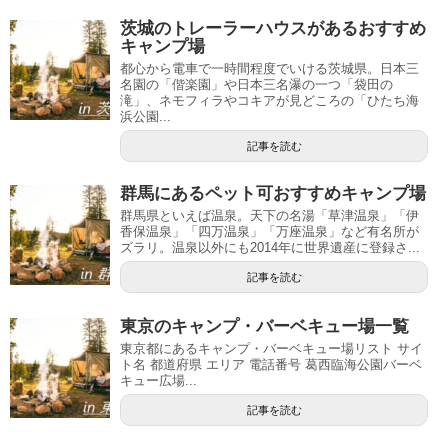
茨城のトレーラーハウスがあるおすすめ
キャンプ場
都心から電車で一時間程度でいける茨城県。日本三
名園の「偕楽園」や日本三名瀑の一つ「袋田の
滝」、ネモフィラやコキアが見どころの「ひたち海
浜公園...
記事を読む
群馬にあるペット可おすすめキャンプ場
群馬県といえば温泉。天下の名湯「草津温泉」「伊
香保温泉」「四万温泉」「万座温泉」など有名所が
ズラリ。温泉以外にも2014年に世界遺産に登録さ...
記事を読む
東京のキャンプ・バーベキュー場一覧
東京都にあるキャンプ・バーベキュー場リスト サイ
ト名 都道府県 エリア 電話番号 葛西臨海公園バーベ
キュー広場...
記事を読む