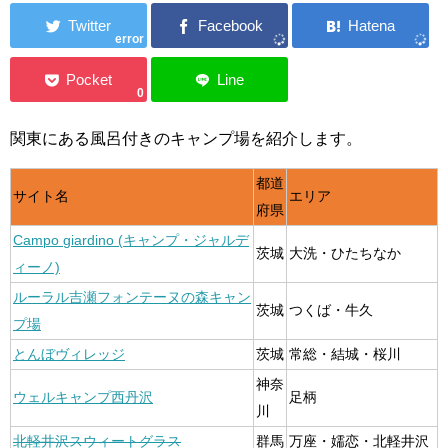
error
0
関東にある風呂付きのキャンプ場を紹介します。
都道
サイト名
エリア
府県
Campo giardino (キャンプ・ジャルデ
茨城
大洗・ひたちなか
ィーノ)
ルーラル吉瀬フォンテーヌの森キャン
茨城
つくば・牛久
プ場
とんぼヴィレッジ
茨城
常総・結城・桜川
神奈
ウェルキャンプ西丹沢
足柄
川
北軽井沢スウィートグラス
群馬
万座・嬬恋・北軽井沢