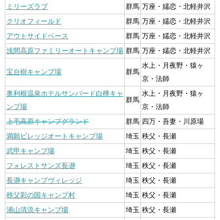
ミリーズラブ
群馬
万座・嬬恋・北軽井沢
クリオフィールド
群馬
万座・嬬恋・北軽井沢
アウトサイドベース
群馬
万座・嬬恋・北軽井沢
浅間高原ファミリーオートキャンプ場
群馬
万座・嬬恋・北軽井沢
水上・月夜野・猿ヶ
宝台樹キャンプ場
群馬
京・法師
奥利根温泉ホテルサンバード白樺キャ
水上・月夜野・猿ヶ
群馬
ンプ場
京・法師
上毛高原キャンプグランド
群馬
四万・吾妻・川原場
満願ビレッジオートキャンプ場
埼玉
秩父・長瀬
武甲キャンプ場
埼玉
秩父・長瀬
フォレストサンズ長瀞
埼玉
秩父・長瀬
長瀞キャンプヴィレッジ
埼玉
秩父・長瀬
秩父彩の国キャンプ村
埼玉
秩父・長瀬
浦山清流キャンプ場
埼玉
秩父・長瀬